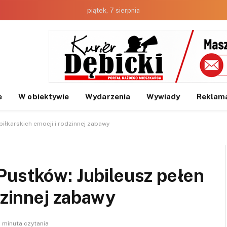
piątek, 7 sierpnia
e
W obiektywie
Wydarzenia
Wywiady
Reklam
piłkarskich emocji i rodzinnej zabawy
Pustków: Jubileusz pełen
dzinnej zabawy
1 minuta czytania