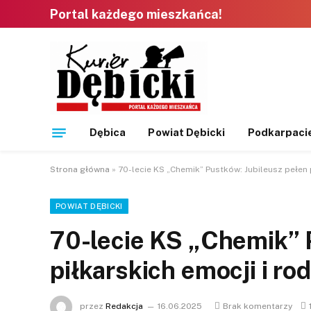
Portal każdego mieszkańca!
Dębica
Powiat Dębicki
Podkarpaci
Strona główna
»
70-lecie KS „Chemik” Pustków: Jubileusz pełen 
POWIAT DĘBICKI
70-lecie KS „Chemik” 
piłkarskich emocji i ro
przez
Redakcja
16.06.2025
Brak komentarzy