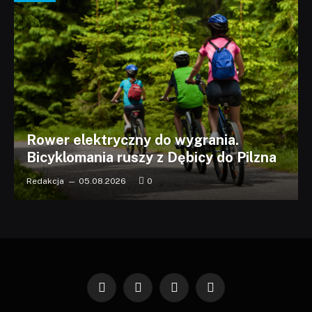
Rower elektryczny do wygrania.
Bicyklomania ruszy z Dębicy do Pilzna
Redakcja
05.08.2026
0
Facebook
X
Instagram
Pinterest
(Twitter)