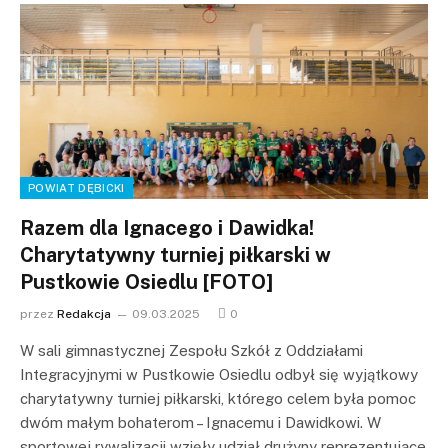
POWIAT DĘBICKI
Razem dla Ignacego i Dawidka!
Charytatywny turniej piłkarski w
Pustkowie Osiedlu [FOTO]
przez
Redakcja
09.03.2025
0
W sali gimnastycznej Zespołu Szkół z Oddziałami
Integracyjnymi w Pustkowie Osiedlu odbył się wyjątkowy
charytatywny turniej piłkarski, którego celem była pomoc
dwóm małym bohaterom – Ignacemu i Dawidkowi. W
sportowej rywalizacji wzięły udział drużyny reprezentujące