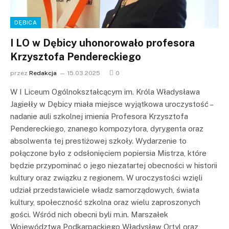
DĘBICA
I LO w Dębicy uhonorowało profesora
Krzysztofa Pendereckiego
przez
Redakcja
15.03.2025
0
W I Liceum Ogólnokształcącym im. Króla Władysława
Jagiełły w Dębicy miała miejsce wyjątkowa uroczystość –
nadanie auli szkolnej imienia Profesora Krzysztofa
Pendereckiego, znanego kompozytora, dyrygenta oraz
absolwenta tej prestiżowej szkoły. Wydarzenie to
połączone było z odsłonięciem popiersia Mistrza, które
będzie przypominać o jego niezatartej obecności w historii
kultury oraz związku z regionem. W uroczystości wzięli
udział przedstawiciele władz samorządowych, świata
kultury, społeczność szkolna oraz wielu zaproszonych
gości. Wśród nich obecni byli m.in. Marszałek
Województwa Podkarpackiego Władysław Ortyl oraz