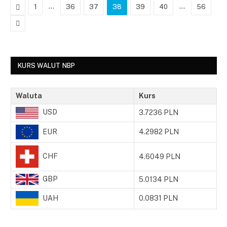
Poprzedni
…
…
1
36
37
38
39
40
56
Następny
KURS WALUT NBP
Waluta
Kurs
USD
3.7236 PLN
EUR
4.2982 PLN
CHF
4.6049 PLN
GBP
5.0134 PLN
UAH
0.0831 PLN