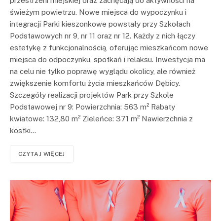
przestrzeni miejskiej oraz zachęcają do aktywności na
świeżym powietrzu. Nowe miejsca do wypoczynku i
integracji Parki kieszonkowe powstały przy Szkołach
Podstawowych nr 9, nr 11 oraz nr 12. Każdy z nich łączy
estetykę z funkcjonalnością, oferując mieszkańcom nowe
miejsca do odpoczynku, spotkań i relaksu. Inwestycja ma
na celu nie tylko poprawę wyglądu okolicy, ale również
zwiększenie komfortu życia mieszkańców Dębicy.
Szczegóły realizacji projektów Park przy Szkole
Podstawowej nr 9: Powierzchnia: 563 m² Rabaty
kwiatowe: 132,80 m² Zieleńce: 371 m² Nawierzchnia z
kostki…
CZYTAJ WIĘCEJ