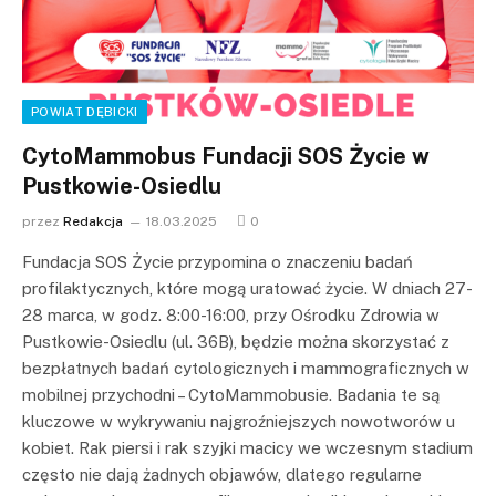
POWIAT DĘBICKI
CytoMammobus Fundacji SOS Życie w
Pustkowie-Osiedlu
przez
Redakcja
18.03.2025
0
Fundacja SOS Życie przypomina o znaczeniu badań
profilaktycznych, które mogą uratować życie. W dniach 27-
28 marca, w godz. 8:00-16:00, przy Ośrodku Zdrowia w
Pustkowie-Osiedlu (ul. 36B), będzie można skorzystać z
bezpłatnych badań cytologicznych i mammograficznych w
mobilnej przychodni – CytoMammobusie. Badania te są
kluczowe w wykrywaniu najgroźniejszych nowotworów u
kobiet. Rak piersi i rak szyjki macicy we wczesnym stadium
często nie dają żadnych objawów, dlatego regularne