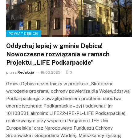
POWIAT DĘBICKI
Oddychaj lepiej w gminie Dębica!
Nowoczesne rozwiązania w ramach
Projektu „LIFE Podkarpackie”
przez
Redakcja
18.03.2025
0
Gmina Dębica uczestniczy w projekcie „Skuteczne
wdrożenie programu ochrony powietrza dla Województwa
Podkarpackiego z uwzględnieniem problemu ubóstwa
energetycznego: Podkarpackie – żyj i oddychaj” (nr
101103531, akronim: LIFE22-IPE-PL-LIFE Podkarpackie),
realizowanym przy wsparciu Programu LIFE Unii
Europejskiej oraz Narodowego Funduszu Ochrony
Środowiska i Gospodarki Wodnej. Mieszkańcy zyskują