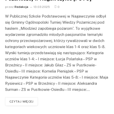
przez
Redakcja
13.03.2025
0
W Publicznej Szkole Podstawowej w Nagawczynie odbył
się Gminny Ogólnopolski Turniej Wiedzy Pożarniczej pod
hasłem „Młodzież zapobiega pożarom”. To wyjątkowe
wydarzenie zgromadziło młodych pasjonatów tematyki
ochrony przeciwpożarowej, którzy rywalizowali w dwóch
kategoriach wiekowych: uczniowie klas 1-4 oraz klas 5-8.
Wyniki turnieju przedstawiają się następująco: Kategoria
uczniów klas 1-4: – I miejsce: Łucja Polańska – PSP w
Brzeźnicy – II miejsce: Jakub Głaz – ZS w Pustkowie-
Osiedlu – III miejsce: Kornelia Pieniążek – PSP w
Nagawczynie Kategoria uczniów klas 5-8: – I miejsce: Maja
Rysiewicz – PSP w Brzeźnicy – II miejsce: Aleksandra
Surman – ZS w Pustkowie-Osiedlu – III miejsce:…
CZYTAJ WIĘCEJ