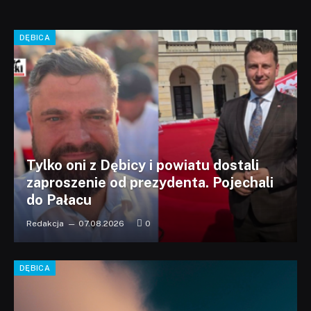
DĘBICA
Tylko oni z Dębicy i powiatu dostali
zaproszenie od prezydenta. Pojechali
do Pałacu
Redakcja
07.08.2026
0
DĘBICA