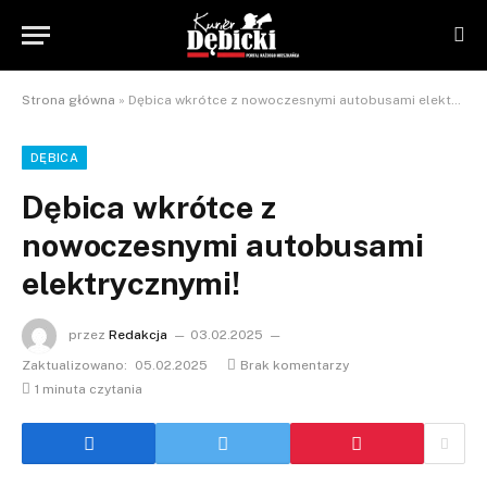
Strona główna
»
Dębica wkrótce z nowoczesnymi autobusami elektrycznymi!
DĘBICA
Dębica wkrótce z
nowoczesnymi autobusami
elektrycznymi!
przez
Redakcja
03.02.2025
Zaktualizowano:
05.02.2025
Brak komentarzy
1 minuta czytania