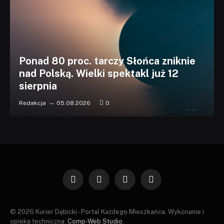
Ponad 80 proc. tarczy Słońca zniknie
nad Polską. Wielki spektakl już 12
sierpnia
Redakcja
05.08.2026
0
Facebook
X
Instagram
Pinterest
(Twitter)
© 2026 Kurier Dębicki - Portal Każdego Mieszkańca. Wykonanie i
opieka techniczna:
Comp-Web Studio
.