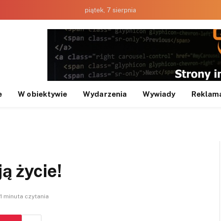
piątek, 7 sierpnia
e
W obiektywie
Wydarzenia
Wywiady
Reklam
ą życie!
1 minuta czytania