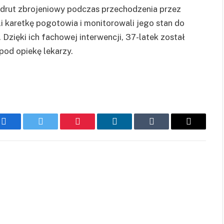
 drut zbrojeniowy podczas przechodzenia przez
i karetkę pogotowia i monitorowali jego stan do
zięki ich fachowej interwencji, 37-latek został
 pod opiekę lekarzy.
Facebook
Twitter
Pinterest
LinkedIn
Tumblr
Email