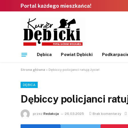
Portal każdego mieszkańca!
Dębica
Powiat Dębicki
Podkarpaci
Strona główna
»
Dębiccy policjanci ratują życie!
DĘBICA
Dębiccy policjanci ratuj
przez
Redakcja
26.03.2025
Brak komentarzy