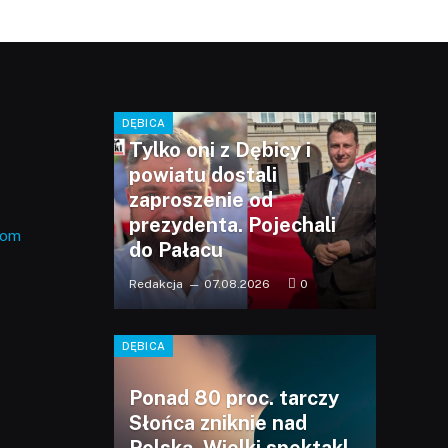
DĘBICA
Tylko oni z Dębicy i
powiatu dostali
zaproszenie od
prezydenta. Pojechali
com
do Pałacu
Redakcja
07.08.2026
0
DĘBICA
Ponad 80 proc. tarczy
Słońca zniknie nad