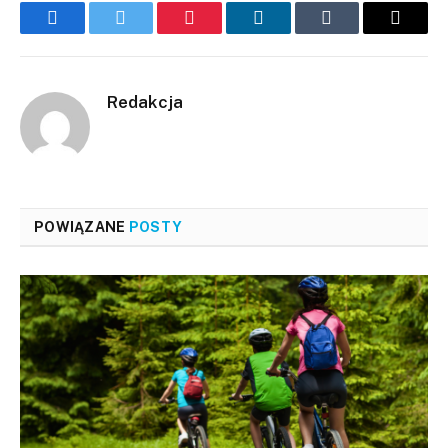
Facebook
Twitter
Pinterest
LinkedIn
Tumblr
Email
Redakcja
POWIĄZANE
POSTY