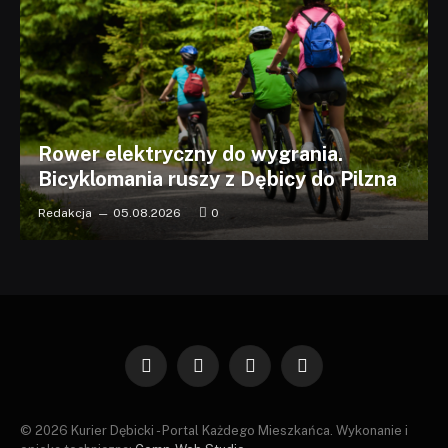
Rower elektryczny do wygrania.
Bicyklomania ruszy z Dębicy do Pilzna
Redakcja
05.08.2026
0
Facebook
X
Instagram
Pinterest
(Twitter)
© 2026 Kurier Dębicki - Portal Każdego Mieszkańca. Wykonanie i