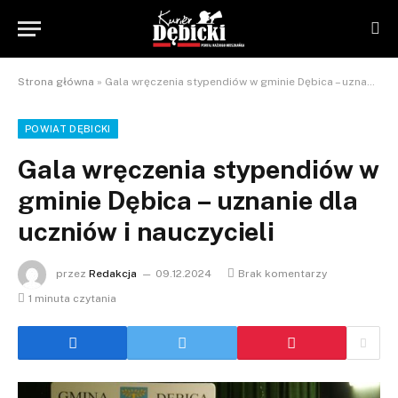
Strona główna
»
Gala wręczenia stypendiów w gminie Dębica – uznanie dla uczniów i nauczycieli
POWIAT DĘBICKI
Gala wręczenia stypendiów w
gminie Dębica – uznanie dla
uczniów i nauczycieli
przez
Redakcja
09.12.2024
Brak komentarzy
1 minuta czytania