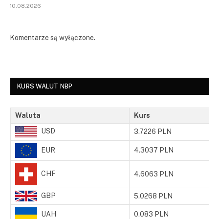
10.08.2026
Komentarze są wyłączone.
KURS WALUT NBP
Waluta
Kurs
USD
3.7226 PLN
EUR
4.3037 PLN
CHF
4.6063 PLN
GBP
5.0268 PLN
UAH
0.083 PLN