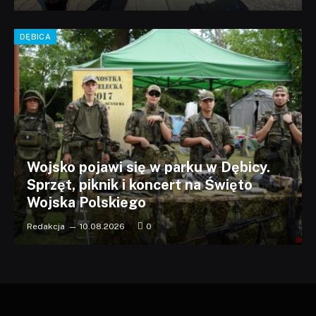
DĘBICA
Wojsko pojawi się w parku w Dębicy.
Sprzęt, piknik i koncert na Święto
Wojska Polskiego
Redakcja
10.08.2026
0