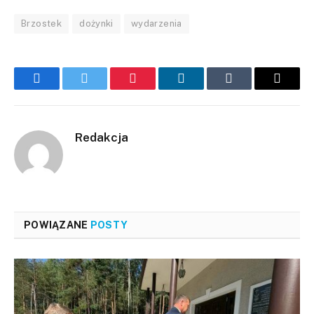
Brzostek
dożynki
wydarzenia
Facebook
Twitter
Pinterest
LinkedIn
Tumblr
Email
Redakcja
POWIĄZANE
POSTY