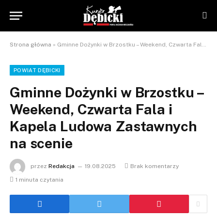
Strona główna
»
Gminne Dożynki w Brzostku – Weekend, Czwarta Fala i Kapela Ludowa Zastawnych na scenie
POWIAT DĘBICKI
Gminne Dożynki w Brzostku –
Weekend, Czwarta Fala i
Kapela Ludowa Zastawnych
na scenie
przez
Redakcja
19.08.2025
Brak komentarzy
1 minuta czytania