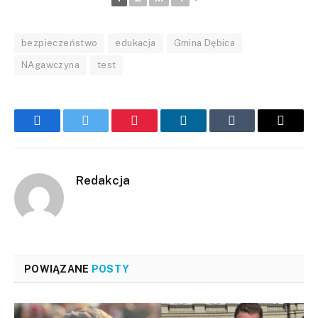
bezpieczeństwo
edukacja
Gmina Dębica
NAgawczyna
test
Facebook
Twitter
Pinterest
LinkedIn
Tumblr
Email
Redakcja
POWIĄZANE
POSTY