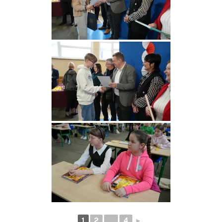
1
2
...
4
►