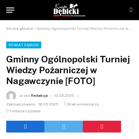
Strona główna
»
Gminny Ogólnopolski Turniej Wiedzy Pożarniczej w Nagawczynie [FOTO]
POWIAT DĘBICKI
Gminny Ogólnopolski Turniej
Wiedzy Pożarniczej w
Nagawczynie [FOTO]
przez
Redakcja
13.03.2025
Zaktualizowano:
18.03.2025
Brak komentarzy
1 minuta czytania