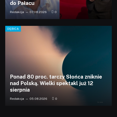
do Pałacu
Redakcja
07.08.2026
0
DĘBICA
Ponad 80 proc. tarczy Słońca zniknie
nad Polską. Wielki spektakl już 12
sierpnia
Redakcja
05.08.2026
0