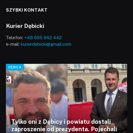
SZYBKI KONTAKT
Kurier Dębicki
Telefon:
+48 695 942 442
e-mail:
kurierdebicki@gmail.com
DĘBICA
Tylko oni z Dębicy i powiatu dostali
zaproszenie od prezydenta. Pojechali