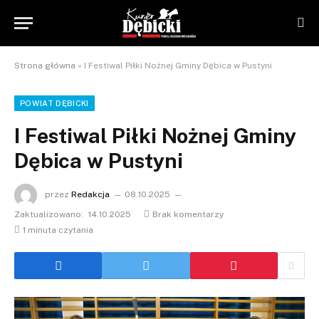
Strona główna
»
I Festiwal Piłki Nożnej Gminy Dębica w Pustyni
POWIAT DĘBICKI
I Festiwal Piłki Nożnej Gminy
Dębica w Pustyni
przez
Redakcja
08.10.2025
Zaktualizowano:
14.10.2025
Brak komentarzy
1 minuta czytania