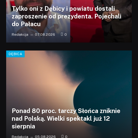
Tylko oni z Dębicy i powiatu dostali
zaproszenie od prezydenta. Pojechali
do Pałacu
Redakcja
07.08.2026
0
DĘBICA
Ponad 80 proc. tarczy Słońca zniknie
nad Polską. Wielki spektakl już 12
sierpnia
Redakcja
05.08.2026
0