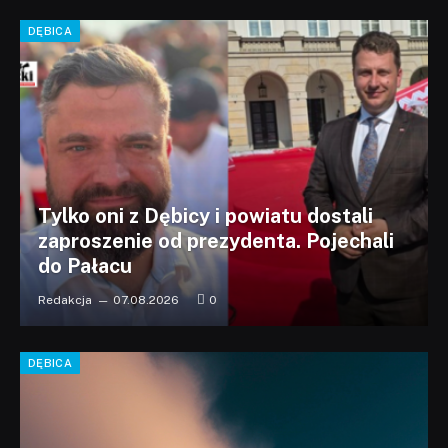
DĘBICA
Tylko oni z Dębicy i powiatu dostali
zaproszenie od prezydenta. Pojechali
do Pałacu
Redakcja
07.08.2026
0
DĘBICA