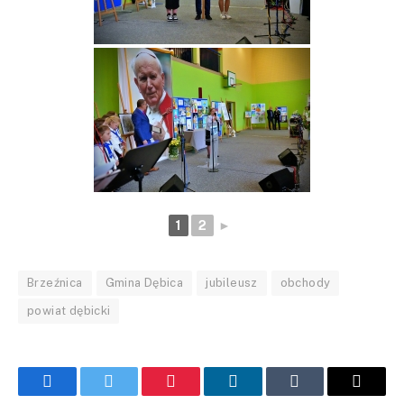
1
2
►
Brzeźnica
Gmina Dębica
jubileusz
obchody
powiat dębicki
Facebook
Twitter
Pinterest
LinkedIn
Tumblr
Email