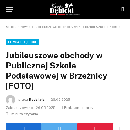
Strona główna
»
Jubileuszowe obchody w Publicznej Szkole Podstawowej w Brzeźnicy [FOTO]
POWIAT DĘBICKI
Jubileuszowe obchody w
Publicznej Szkole
Podstawowej w Brzeźnicy
[FOTO]
przez
Redakcja
26.05.2025
Zaktualizowano:
26.05.2025
Brak komentarzy
1 minuta czytania