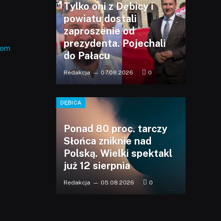
Tylko oni z Dębicy i
powiatu dostali
zaproszenie od
prezydenta. Pojechali
com
do Pałacu
Redakcja
07.08.2026
0
DĘBICA
Ponad 80 proc. tarczy
Słońca zniknie nad
Polską. Wielki spektakl
już 12 sierpnia
Redakcja
05.08.2026
0