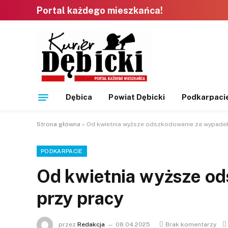
Portal każdego mieszkańca!
Dębica
Powiat Dębicki
Podkarpaci
Strona główna
»
Od kwietnia wyższe odszkodowanie za wypadek
PODKARPACIE
Od kwietnia wyższe o
przy pracy
przez
Redakcja
08.04.2025
Brak komentarzy