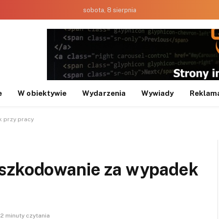
sobota, 8 sierpnia
e
W obiektywie
Wydarzenia
Wywiady
Reklam
 przy pracy
dszkodowanie za wypadek
2 minuty czytania