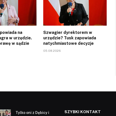
powiada na
Szwagier dyrektorem w
agra w urzędzie.
urzędzie? Tusk zapowiada
rawę w sądzie
natychmiastowe decyzje
05.08.2026
SZYBKI KONTAKT
Tylko oni z Dębicy i