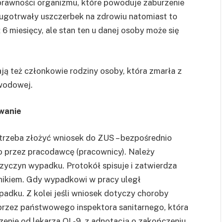
sprawności organizmu, które powoduje zaburzenie
ługotrwały uszczerbek na zdrowiu natomiast to
 6 miesięcy, ale stan ten u danej osoby może się
 też członkowie rodziny osoby, która zmarła z
wodowej.
wanie
rzeba złożyć wniosek do ZUS – bezpośrednio
lbo przez pracodawcę (pracownicy). Należy
rzyczyn wypadku. Protokół spisuje i zatwierdza
wnikiem. Gdy wypadkowi w pracy uległ
padku. Z kolei jeśli wniosek dotyczy choroby
przez państwowego inspektora sanitarnego, która
zenie od lekarza OL-9, z adnotacją o zakończeniu