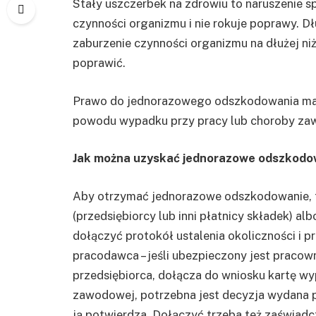
Stały uszczerbek na zdrowiu to naruszenie 
czynności organizmu i nie rokuje poprawy. D
zaburzenie czynności organizmu na dłużej niż
poprawić.
Prawo do jednorazowego odszkodowania mają
powodu wypadku przy pracy lub choroby za
Jak można uzyskać jednorazowe odszkodo
Aby otrzymać jednorazowe odszkodowanie, t
(przedsiębiorcy lub inni płatnicy składek) a
dołączyć protokół ustalenia okoliczności i p
pracodawca – jeśli ubezpieczony jest praco
przedsiębiorca, dołącza do wniosku kartę wy
zawodowej, potrzebna jest decyzja wydana 
ją potwierdza. Dołączyć trzeba też zaświadc