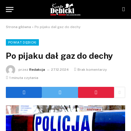
Strona główna
»
Po pijaku dał gaz do dechy
POWIAT DĘBICKI
Po pijaku dał gaz do dechy
przez
Redakcja
27.12.2024
Brak komentarzy
1 minuta czytania