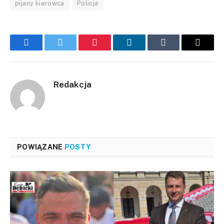
pijany kierowca
Policja
Facebook
Twitter
Pinterest
LinkedIn
Tumblr
Email
Redakcja
POWIĄZANE
POSTY