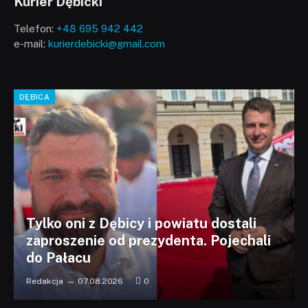
Kurier Dębicki
Telefon:
+48 695 942 442
e-mail:
kurierdebicki@gmail.com
DĘBICA
Tylko oni z Dębicy i powiatu dostali
zaproszenie od prezydenta. Pojechali
do Pałacu
Redakcja
07.08.2026
0