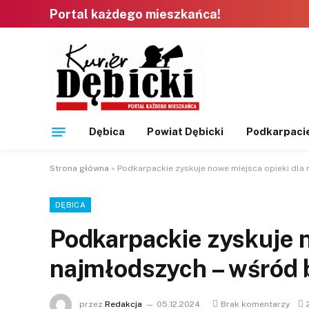
Portal każdego mieszkańca!
Dębica
Powiat Dębicki
Podkarpaci
Strona główna
»
Podkarpackie zyskuje nowe miejsca opieki dla 
DĘBICA
Podkarpackie zyskuje n
najmłodszych – wśród 
przez
Redakcja
05.12.2024
Brak komentarzy