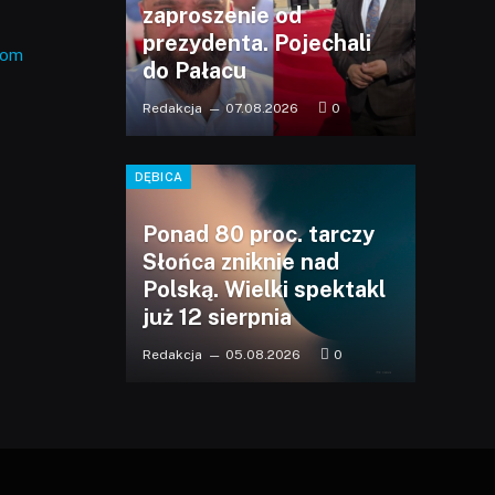
zaproszenie od
prezydenta. Pojechali
com
do Pałacu
Redakcja
07.08.2026
0
DĘBICA
Ponad 80 proc. tarczy
Słońca zniknie nad
Polską. Wielki spektakl
już 12 sierpnia
Redakcja
05.08.2026
0