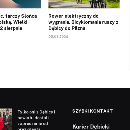
c. tarczy Słońca
Rower elektryczny do
olską. Wielki
wygrania. Bicyklomania ruszy z
12 sierpnia
Dębicy do Pilzna
05.08.2026
SZYBKI KONTAKT
Tylko oni z Dębicy i
powiatu dostali
zaproszenie od
Kurier Dębicki
prezydenta.