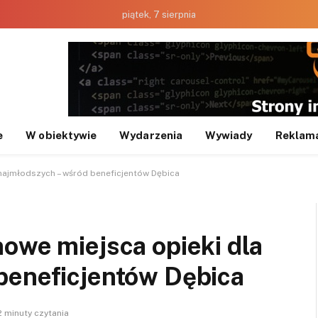
piątek, 7 sierpnia
e
W obiektywie
Wydarzenia
Wywiady
Reklam
najmłodszych – wśród beneficjentów Dębica
owe miejsca opieki dla
beneficjentów Dębica
2 minuty czytania