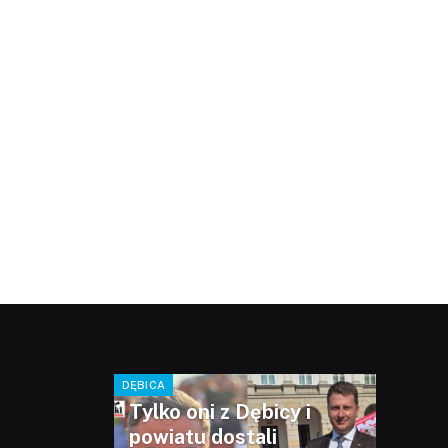
DĘBICA
Tylko oni z Dębicy i
powiatu dostali