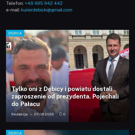
Telefon:
+48 695 942 442
e-mail:
kurierdebicki@gmail.com
DĘBICA
Tylko oni z Dębicy i powiatu dostali
zaproszenie od prezydenta. Pojechali
do Pałacu
Redakcja
07.08.2026
0
DĘBICA