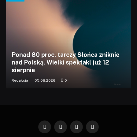
Ponad 80 proc. tarczy Słońca zniknie
nad Polską. Wielki spektakl już 12
sierpnia
Redakcja
05.08.2026
0
Facebook
X
Instagram
Pinterest
(Twitter)