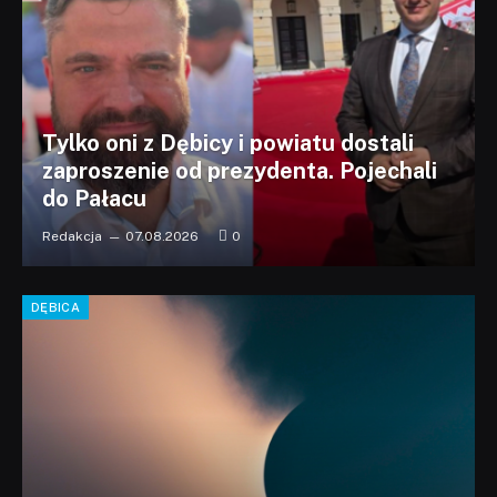
Tylko oni z Dębicy i powiatu dostali
zaproszenie od prezydenta. Pojechali
do Pałacu
Redakcja
07.08.2026
0
DĘBICA