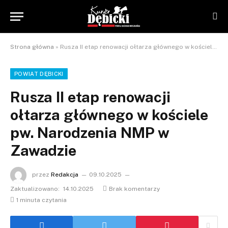
Strona główna
»
Rusza II etap renowacji ołtarza głównego w kościele pw. Narodzenia NMP w Zawadzie
POWIAT DĘBICKI
Rusza II etap renowacji
ołtarza głównego w kościele
pw. Narodzenia NMP w
Zawadzie
przez
Redakcja
09.10.2025
Zaktualizowano:
14.10.2025
Brak komentarzy
1 minuta czytania