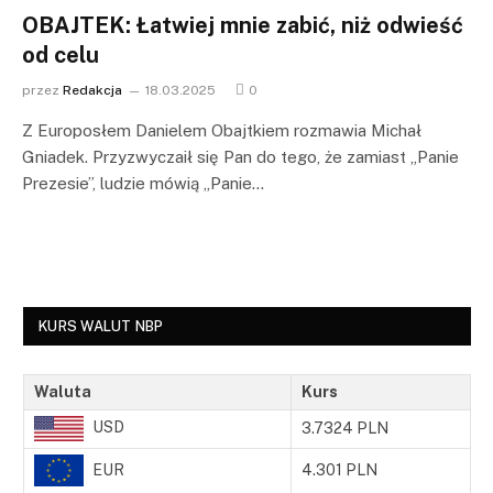
OBAJTEK: Łatwiej mnie zabić, niż odwieść
od celu
przez
Redakcja
18.03.2025
0
Z Europosłem Danielem Obajtkiem rozmawia Michał
Gniadek. Przyzwyczaił się Pan do tego, że zamiast „Panie
Prezesie”, ludzie mówią „Panie…
KURS WALUT NBP
Waluta
Kurs
USD
3.7324 PLN
EUR
4.301 PLN