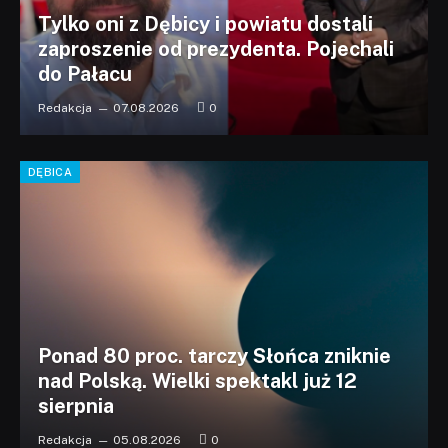
Tylko oni z Dębicy i powiatu dostali
zaproszenie od prezydenta. Pojechali
do Pałacu
Redakcja
07.08.2026
0
DĘBICA
Ponad 80 proc. tarczy Słońca zniknie
nad Polską. Wielki spektakl już 12
sierpnia
Redakcja
05.08.2026
0