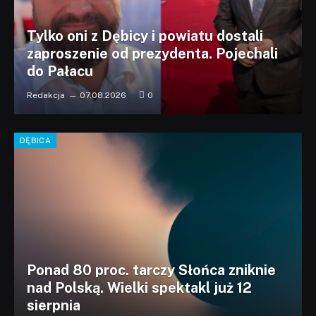
Tylko oni z Dębicy i powiatu dostali
zaproszenie od prezydenta. Pojechali
do Pałacu
Redakcja
07.08.2026
0
DĘBICA
Ponad 80 proc. tarczy Słońca zniknie
nad Polską. Wielki spektakl już 12
sierpnia