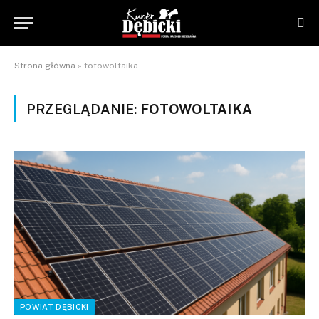
Strona główna
»
fotowoltaika
PRZEGLĄDANIE:
FOTOWOLTAIKA
POWIAT DĘBICKI