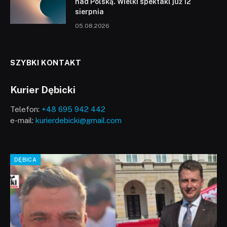
nad Polską. Wielki spektakl już 12
sierpnia
05.08.2026
SZYBKI KONTAKT
Kurier Dębicki
Telefon:
+48 695 942 442
e-mail:
kurierdebicki@gmail.com
DĘBICA