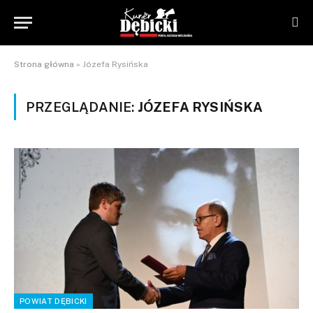
Strona główna
»
Józefa Rysińska
PRZEGLĄDANIE:
JÓZEFA RYSIŃSKA
POWIAT DĘBICKI