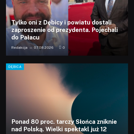
Tylko oni z Dębicy i powiatu dostali
zaproszenie od prezydenta. Pojechali
do Pałacu
Redakcja
07.08.2026
0
DĘBICA
Ponad 80 proc. tarczy Słońca zniknie
nad Polską. Wielki spektakl już 12