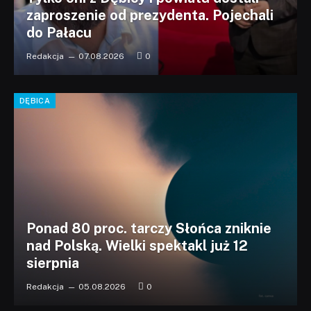
zaproszenie od prezydenta. Pojechali
do Pałacu
Redakcja
07.08.2026
0
DĘBICA
Ponad 80 proc. tarczy Słońca zniknie
nad Polską. Wielki spektakl już 12
sierpnia
Redakcja
05.08.2026
0