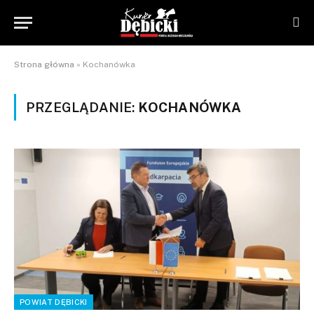
Strona główna
»
Kochanówka
PRZEGLĄDANIE:
KOCHANÓWKA
POWIAT DĘBICKI