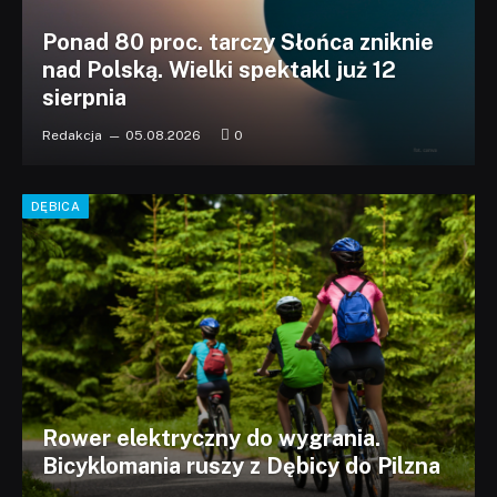
Ponad 80 proc. tarczy Słońca zniknie
nad Polską. Wielki spektakl już 12
sierpnia
Redakcja
05.08.2026
0
DĘBICA
Rower elektryczny do wygrania.
Bicyklomania ruszy z Dębicy do Pilzna