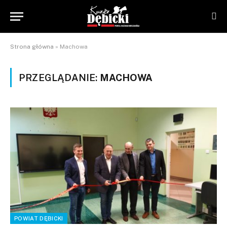
Strona główna
»
Machowa
PRZEGLĄDANIE:
MACHOWA
POWIAT DĘBICKI