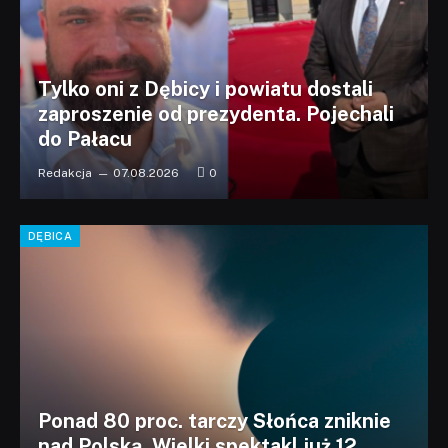
Tylko oni z Dębicy i powiatu dostali
zaproszenie od prezydenta. Pojechali
do Pałacu
Redakcja
07.08.2026
0
DĘBICA
Ponad 80 proc. tarczy Słońca zniknie
nad Polską. Wielki spektakl już 12