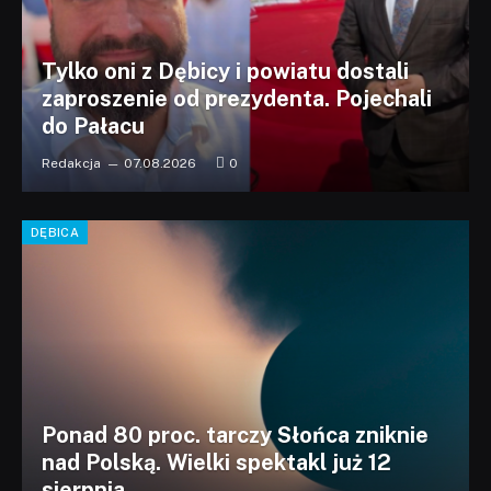
Tylko oni z Dębicy i powiatu dostali
zaproszenie od prezydenta. Pojechali
do Pałacu
Redakcja
07.08.2026
0
DĘBICA
Ponad 80 proc. tarczy Słońca zniknie
nad Polską. Wielki spektakl już 12
sierpnia