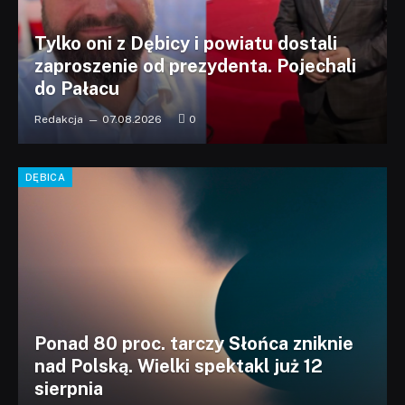
Tylko oni z Dębicy i powiatu dostali
zaproszenie od prezydenta. Pojechali
do Pałacu
Redakcja
07.08.2026
0
DĘBICA
Ponad 80 proc. tarczy Słońca zniknie
nad Polską. Wielki spektakl już 12
sierpnia