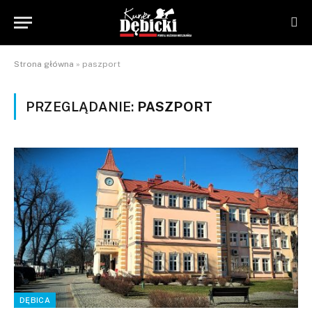
Strona główna
»
paszport
PRZEGLĄDANIE:
PASZPORT
DĘBICA