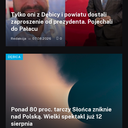
Tylko oni z Dębicy i powiatu dostali
zaproszenie od prezydenta. Pojechali
do Pałacu
Redakcja
07.08.2026
0
DĘBICA
Ponad 80 proc. tarczy Słońca zniknie
nad Polską. Wielki spektakl już 12
sierpnia