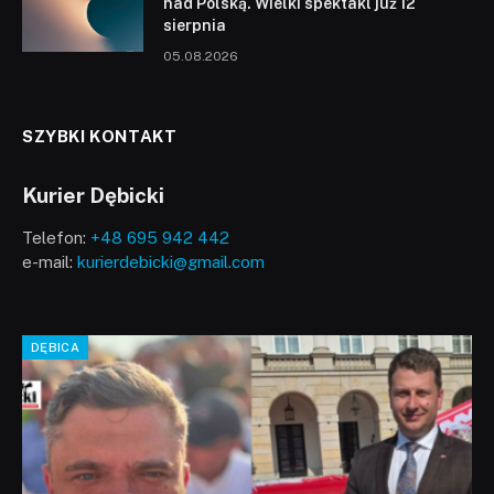
nad Polską. Wielki spektakl już 12
sierpnia
05.08.2026
SZYBKI KONTAKT
Kurier Dębicki
Telefon:
+48 695 942 442
e-mail:
kurierdebicki@gmail.com
DĘBICA