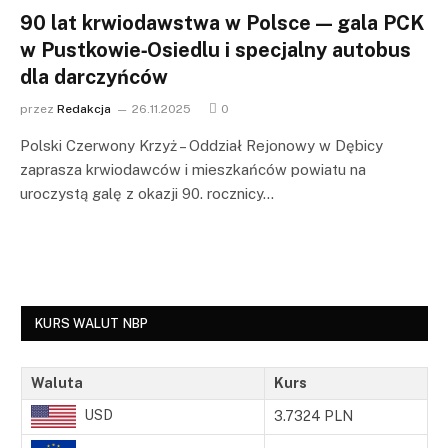
90 lat krwiodawstwa w Polsce — gala PCK
w Pustkowie‑Osiedlu i specjalny autobus
dla darczyńców
przez
Redakcja
26.11.2025
0
Polski Czerwony Krzyż – Oddział Rejonowy w Dębicy
zaprasza krwiodawców i mieszkańców powiatu na
uroczystą galę z okazji 90. rocznicy…
KURS WALUT NBP
Waluta
Kurs
USD
3.7324 PLN