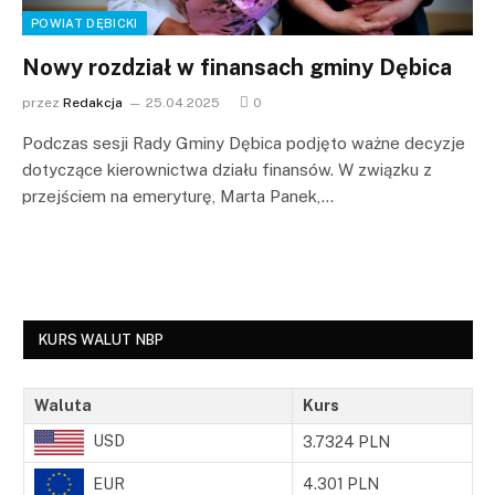
POWIAT DĘBICKI
Nowy rozdział w finansach gminy Dębica
przez
Redakcja
25.04.2025
0
Podczas sesji Rady Gminy Dębica podjęto ważne decyzje
dotyczące kierownictwa działu finansów. W związku z
przejściem na emeryturę, Marta Panek,…
KURS WALUT NBP
Waluta
Kurs
USD
3.7324 PLN
EUR
4.301 PLN