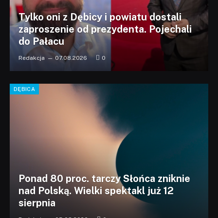
Tylko oni z Dębicy i powiatu dostali
zaproszenie od prezydenta. Pojechali
do Pałacu
Redakcja
07.08.2026
0
DĘBICA
Ponad 80 proc. tarczy Słońca zniknie
nad Polską. Wielki spektakl już 12
sierpnia