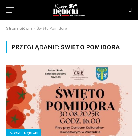
Strona główna
»
Święto Pomidora
PRZEGLĄDANIE:
ŚWIĘTO POMIDORA
POWIAT DĘBICKI