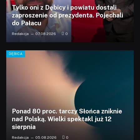
Tylko oni z Dębicy i powiatu dostali
zaproszenie od prezydenta. Pojechali
do Pałacu
Redakcja
07.08.2026
0
DĘBICA
Ponad 80 proc. tarczy Słońca zniknie
nad Polską. Wielki spektakl już 12
sierpnia
Redakcja
05.08.2026
0