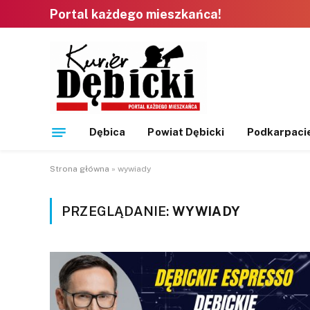
Portal każdego mieszkańca!
Dębica
Powiat Dębicki
Podkarpaci
Strona główna
»
wywiady
PRZEGLĄDANIE:
WYWIADY