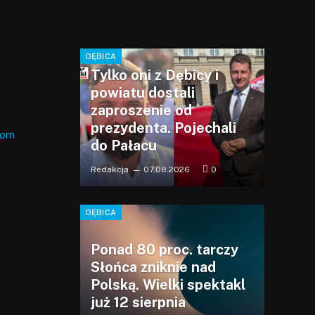
DĘBICA
Tylko oni z Dębicy i
powiatu dostali
zaproszenie od
prezydenta. Pojechali
com
do Pałacu
Redakcja
07.08.2026
0
DĘBICA
Ponad 80 proc. tarczy
Słońca zniknie nad
Polską. Wielki spektakl
już 12 sierpnia