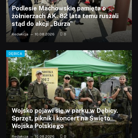
Podlesie Machowskie pamięta o
żołnierzach AK. 82 lata temu ruszali
stąd do akcji „Burza”
Redakcja
10.08.2026
0
DĘBICA
Wojsko pojawi się w parku w Dębicy.
Sprzęt, piknik i koncert na Święto
Wojska Polskiego
Redakcja
10.08.2026
0