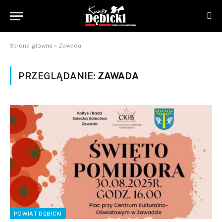
Strona główna
»
Zawada
PRZEGLĄDANIE:
ZAWADA
POWIAT DĘBICKI