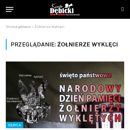
Strona główna
»
Żołnierze Wyklęci
PRZEGLĄDANIE:
ŻOŁNIERZE WYKLĘCI
DĘBICA