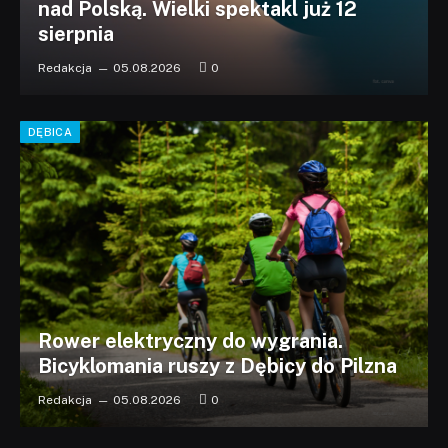
nad Polską. Wielki spektakl już 12
sierpnia
Redakcja
05.08.2026
0
DĘBICA
Rower elektryczny do wygrania.
Bicyklomania ruszy z Dębicy do Pilzna
Redakcja
05.08.2026
0