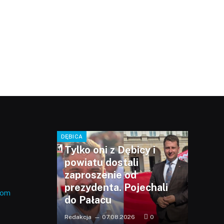
DĘBICA
Tylko oni z Dębicy i
powiatu dostali
zaproszenie od
prezydenta. Pojechali
com
do Pałacu
Redakcja
07.08.2026
0