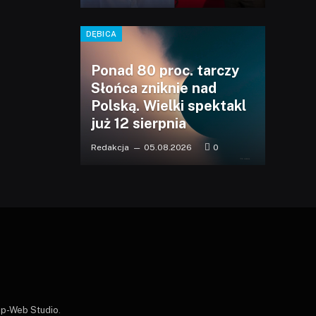
DĘBICA
Ponad 80 proc. tarczy
Słońca zniknie nad
Polską. Wielki spektakl
już 12 sierpnia
Redakcja
05.08.2026
0
p-Web Studio
.