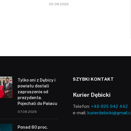
05.08.2026
SZYBKI KONTAKT
Tylko oni z Dębicy i
powiatu dostali
zaproszenie od
Kurier Dębicki
prezydenta.
Pojechali do Pałacu
Telefon:
+48 695 942 442
07.08.2026
e-mail:
kurierdebicki@gmail.
Ponad 80 proc.