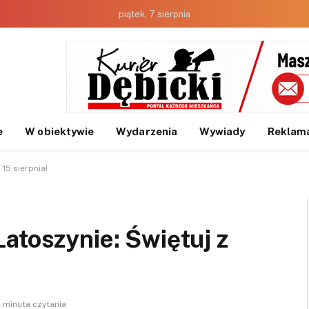
piątek, 7 sierpnia
e
W obiektywie
Wydarzenia
Wywiady
Reklam
15 sierpnia!
atoszynie: Świętuj z
1 minuta czytania