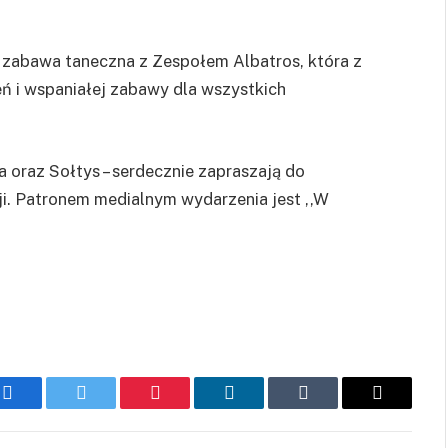
ę zabawa taneczna z Zespołem Albatros, która z
 i wspaniałej zabawy dla wszystkich
 oraz Sołtys – serdecznie zapraszają do
i. Patronem medialnym wydarzenia jest ,,W
Facebook
Twitter
Pinterest
LinkedIn
Tumblr
Email