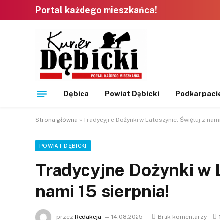
Portal każdego mieszkańca!
Dębica
Powiat Dębicki
Podkarpaci
Strona główna
»
Tradycyjne Dożynki w Latoszynie: Świętuj z nami 
POWIAT DĘBICKI
Tradycyjne Dożynki w L
nami 15 sierpnia!
przez
Redakcja
14.08.2025
Brak komentarzy