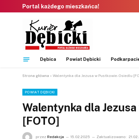
Portal każdego mieszkańca!
Dębica
Powiat Dębicki
Podkarpaci
Strona główna
»
Walentynka dla Jezusa w Pustkowie-Osiedlu [F
POWIAT DĘBICKI
Walentynka dla Jezusa
[FOTO]
przez
Redakcja
15.02.2025
Zaktualizowano:
21.02