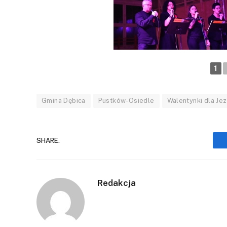
1
Gmina Dębica
Pustków-Osiedle
Walentynki dla Je
SHARE.
Redakcja