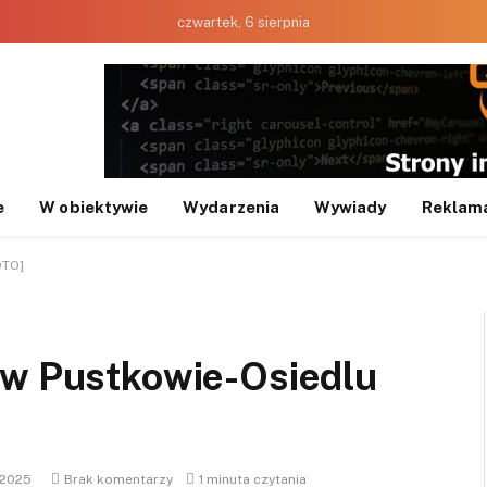
czwartek, 6 sierpnia
e
W obiektywie
Wydarzenia
Wywiady
Reklam
OTO]
 w Pustkowie-Osiedlu
.2025
Brak komentarzy
1 minuta czytania