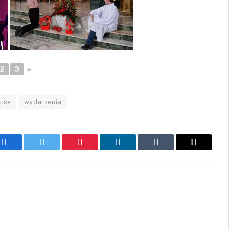
2
3
►
zusa
wydarzenia
Facebook
Twitter
Pinterest
LinkedIn
Tumblr
Email