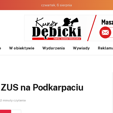
czwartek, 6 sierpnia
e
W obiektywie
Wydarzenia
Wywiady
Reklam
z ZUS na Podkarpaciu
2 minuty czytania