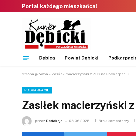
Portal każdego mieszkańca!
Dębica
Powiat Dębicki
Podkarpaci
Strona główna
»
Zasiłek macierzyński z ZUS na Podkarpaciu
PODKARPACIE
Zasiłek macierzyński 
przez
Redakcja
03.06.2025
Brak komentarzy