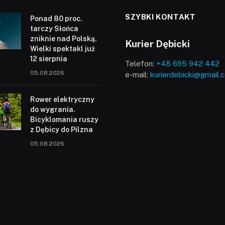
SZYBKI KONTAKT
Ponad 80 proc.
tarczy Słońca
zniknie nad Polską.
Kurier Dębicki
Wielki spektakl już
12 sierpnia
Telefon:
+48 695 942 442
05.08.2026
e-mail:
kurierdebicki@gmail.
Rower elektryczny
do wygrania.
Bicyklomania ruszy
z Dębicy do Pilzna
05.08.2026