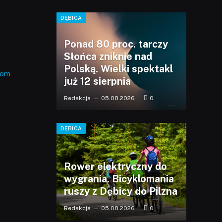
DĘBICA
Ponad 80 proc. tarczy
Słońca zniknie nad
Polską. Wielki spektakl
com
już 12 sierpnia
Redakcja
05.08.2026
0
DĘBICA
Rower elektryczny do
wygrania. Bicyklomania
ruszy z Dębicy do Pilzna
Redakcja
05.08.2026
0