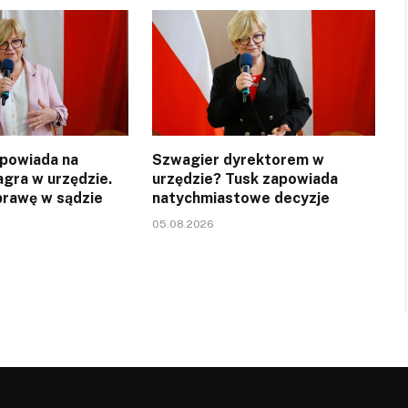
powiada na
Szwagier dyrektorem w
agra w urzędzie.
urzędzie? Tusk zapowiada
rawę w sądzie
natychmiastowe decyzje
05.08.2026