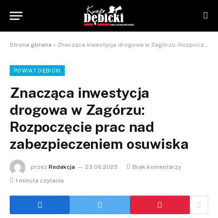
Strona główna
»
Znacząca inwestycja drogowa w Zagórzu: Rozpoczęcie prac nad zabezpieczeniem osuwiska
POWIAT DĘBICKI
Znacząca inwestycja
drogowa w Zagórzu:
Rozpoczęcie prac nad
zabezpieczeniem osuwiska
przez
Redakcja
23.06.2025
Brak komentarzy
1 minuta czytania