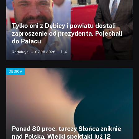
Tylko oni z Dębicy i powiatu dostali
zaproszenie od prezydenta. Pojechali
do Pałacu
Redakcja
07.08.2026
0
DĘBICA
Ponad 80 proc. tarczy Słońca zniknie
nad Polską. Wielki spektakl już 12