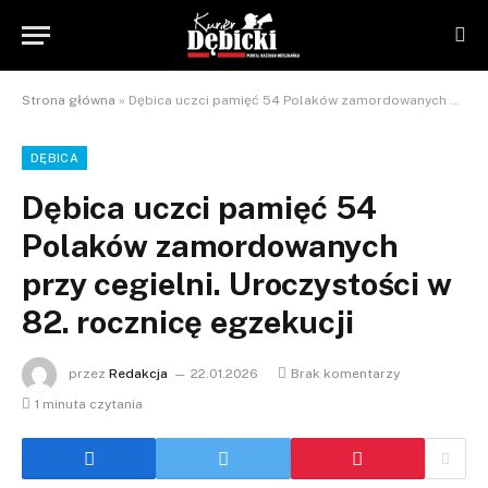
Strona główna
»
Dębica uczci pamięć 54 Polaków zamordowanych przy cegielni. Uroczystości w 82. rocznicę egzekucji
DĘBICA
Dębica uczci pamięć 54
Polaków zamordowanych
przy cegielni. Uroczystości w
82. rocznicę egzekucji
przez
Redakcja
22.01.2026
Brak komentarzy
1 minuta czytania