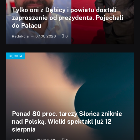
Tylko oni z Dębicy i powiatu dostali
zaproszenie od prezydenta. Pojechali
do Pałacu
Redakcja
07.08.2026
0
DĘBICA
Ponad 80 proc. tarczy Słońca zniknie
nad Polską. Wielki spektakl już 12
sierpnia
Redakcja
05.08.2026
0