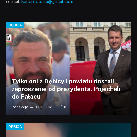
e-mail:
kurierdebicki@gmail.com
DĘBICA
Tylko oni z Dębicy i powiatu dostali
zaproszenie od prezydenta. Pojechali
do Pałacu
Redakcja
07.08.2026
0
DĘBICA