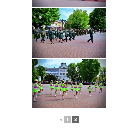
◄
1
2