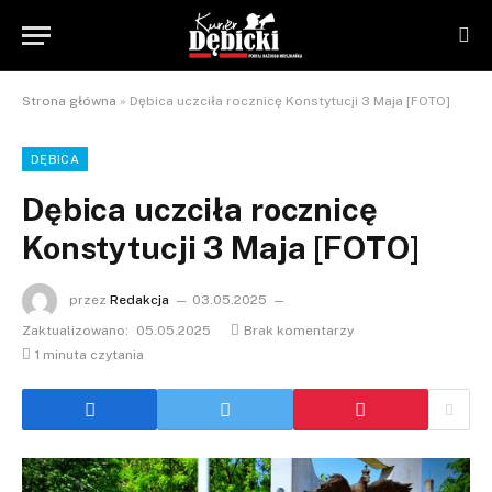
Strona główna
»
Dębica uczciła rocznicę Konstytucji 3 Maja [FOTO]
DĘBICA
Dębica uczciła rocznicę
Konstytucji 3 Maja [FOTO]
przez
Redakcja
03.05.2025
Zaktualizowano:
05.05.2025
Brak komentarzy
1 minuta czytania