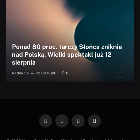
Ponad 80 proc. tarczy Słońca zniknie
nad Polską. Wielki spektakl już 12
sierpnia
Redakcja
05.08.2026
0
Facebook
X
Instagram
Pinterest
(Twitter)