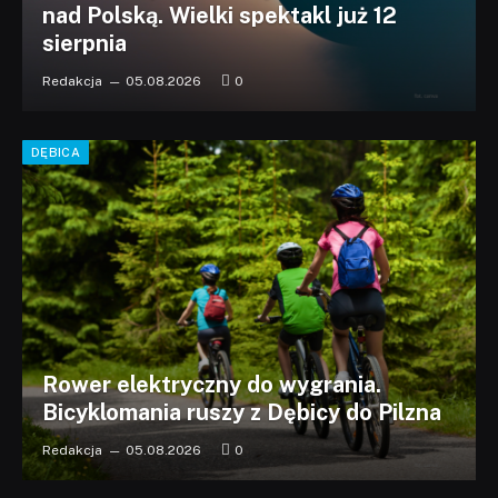
nad Polską. Wielki spektakl już 12
sierpnia
Redakcja
05.08.2026
0
DĘBICA
Rower elektryczny do wygrania.
Bicyklomania ruszy z Dębicy do Pilzna
Redakcja
05.08.2026
0