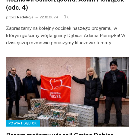
(odc. 4)
przez
Redakcja
22.12.2024
0
Zapraszamy na kolejny odcinek naszego programu, w
którym gościmy wójta gminy Dębica, Adama Pieniążka! W
dzisiejszej rozmowie poruszymy kluczowe tematy…
POWIAT DĘBICKI