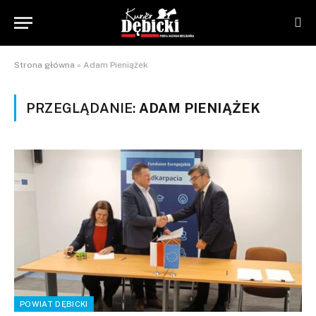
Strona główna
»
Adam Pieniążek
PRZEGLĄDANIE:
ADAM PIENIĄŻEK
POWIAT DĘBICKI