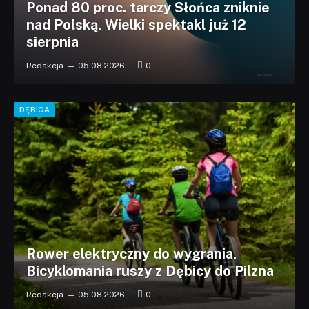
Ponad 80 proc. tarczy Słońca zniknie
nad Polską. Wielki spektakl już 12
sierpnia
Redakcja
05.08.2026
0
DĘBICA
Rower elektryczny do wygrania.
Bicyklomania ruszy z Dębicy do Pilzna
Redakcja
05.08.2026
0