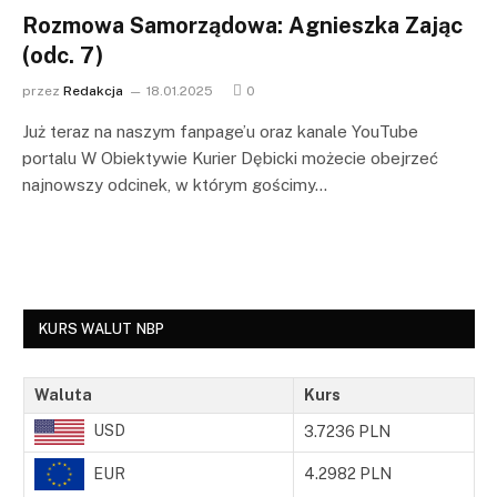
Rozmowa Samorządowa: Agnieszka Zając
(odc. 7)
przez
Redakcja
18.01.2025
0
Już teraz na naszym fanpage’u oraz kanale YouTube
portalu W Obiektywie Kurier Dębicki możecie obejrzeć
najnowszy odcinek, w którym gościmy…
KURS WALUT NBP
Waluta
Kurs
USD
3.7236 PLN
EUR
4.2982 PLN