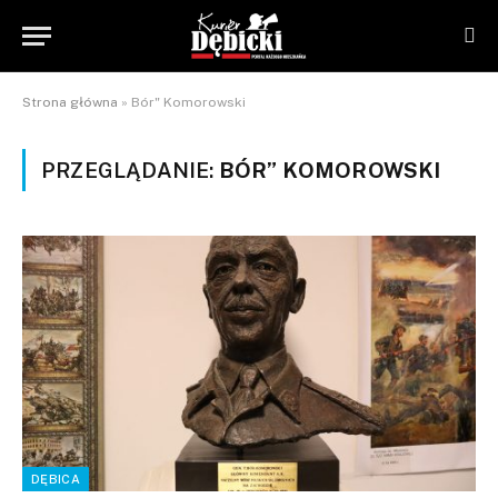
Strona główna
»
Bór" Komorowski
PRZEGLĄDANIE:
BÓR” KOMOROWSKI
DĘBICA