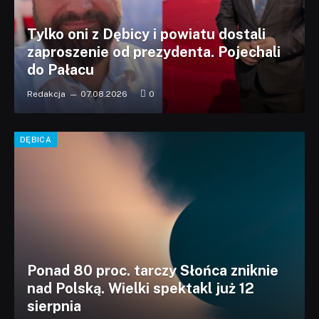
Tylko oni z Dębicy i powiatu dostali
zaproszenie od prezydenta. Pojechali
do Pałacu
Redakcja
07.08.2026
0
DĘBICA
Ponad 80 proc. tarczy Słońca zniknie
nad Polską. Wielki spektakl już 12
sierpnia