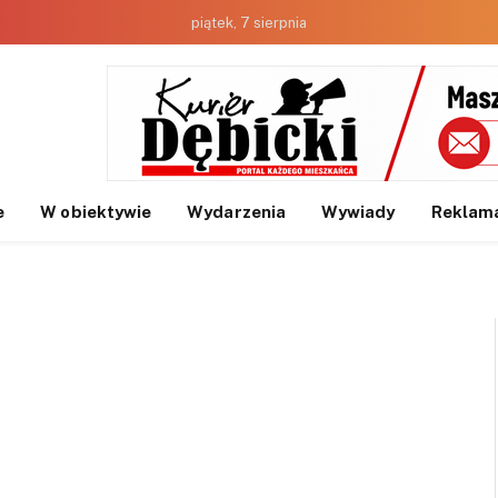
piątek, 7 sierpnia
e
W obiektywie
Wydarzenia
Wywiady
Reklam