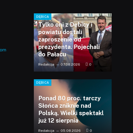
DĘBICA
Tylko oni z Dębicy i
powiatu dostali
zaproszenie od
prezydenta. Pojechali
com
do Pałacu
Redakcja
07.08.2026
0
DĘBICA
Ponad 80 proc. tarczy
Słońca zniknie nad
Polską. Wielki spektakl
już 12 sierpnia
Redakcja
05.08.2026
0