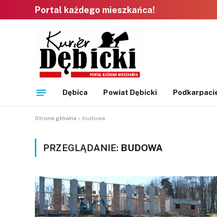
Portal każdego mieszkańca!
Dębica
Powiat Dębicki
Podkarpaci
Strona główna
»
budowa
PRZEGLĄDANIE:
BUDOWA