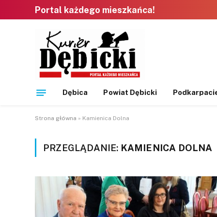
Portal każdego mieszkańca!
Dębica
Powiat Dębicki
Podkarpaci
Strona główna
»
Kamienica Dolna
PRZEGLĄDANIE:
KAMIENICA DOLNA