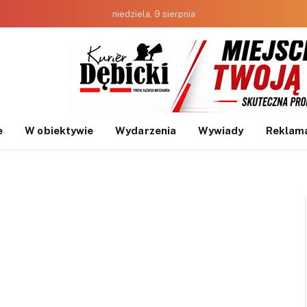
niedziela, 9 sierpnia
e
W obiektywie
Wydarzenia
Wywiady
Reklam