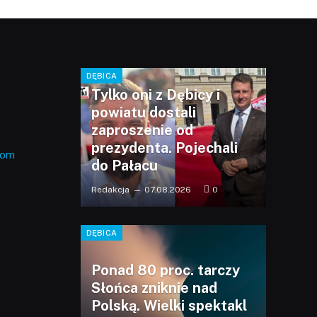
DĘBICA
Tylko oni z Dębicy i
powiatu dostali
zaproszenie od
prezydenta. Pojechali
com
do Pałacu
Redakcja
07.08.2026
0
DĘBICA
Ponad 80 proc. tarczy
Słońca zniknie nad
Polską. Wielki spektakl