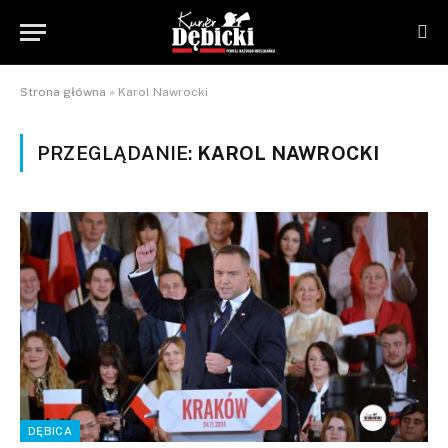
Strona główna
»
Karol Nawrocki
PRZEGLĄDANIE:
KAROL NAWROCKI
DĘBICA