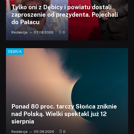
Tylko oni z Dębicy i powiatu dostali
zaproszenie od prezydenta. Pojechali
do Pałacu
Redakcja
07.08.2026
0
DĘBICA
Ponad 80 proc. tarczy Słońca zniknie
nad Polską. Wielki spektakl już 12
sierpnia
Redakcja
05.08.2026
0