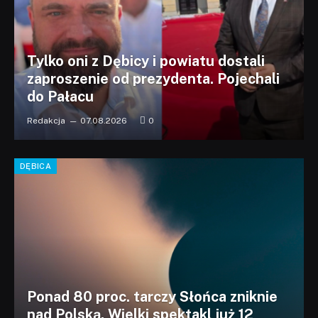
Tylko oni z Dębicy i powiatu dostali
zaproszenie od prezydenta. Pojechali
do Pałacu
Redakcja
07.08.2026
0
DĘBICA
Ponad 80 proc. tarczy Słońca zniknie
nad Polską. Wielki spektakl już 12