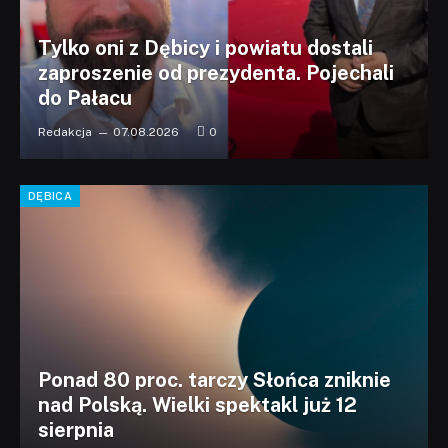
Tylko oni z Dębicy i powiatu dostali
zaproszenie od prezydenta. Pojechali
do Pałacu
Redakcja
07.08.2026
0
DĘBICA
Ponad 80 proc. tarczy Słońca zniknie
nad Polską. Wielki spektakl już 12
sierpnia