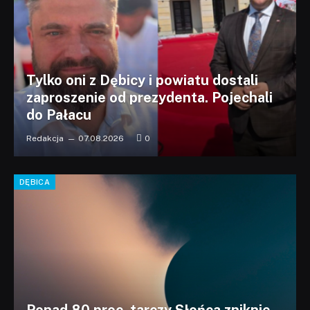
Tylko oni z Dębicy i powiatu dostali
zaproszenie od prezydenta. Pojechali
do Pałacu
Redakcja
07.08.2026
0
DĘBICA
Ponad 80 proc. tarczy Słońca zniknie