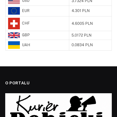
USD
3.7324 PLN
EUR
4.301 PLN
CHF
4.6005 PLN
GBP
5.0172 PLN
UAH
0.0834 PLN
O PORTALU