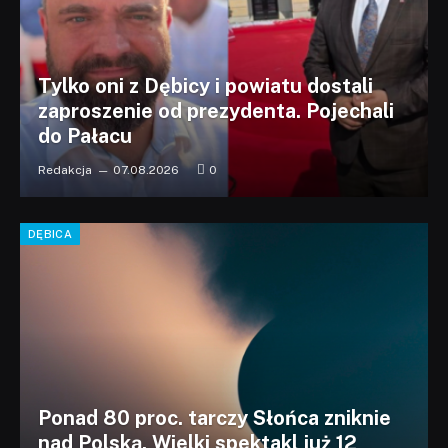
Tylko oni z Dębicy i powiatu dostali
zaproszenie od prezydenta. Pojechali
do Pałacu
Redakcja
07.08.2026
0
DĘBICA
Ponad 80 proc. tarczy Słońca zniknie
nad Polską. Wielki spektakl już 12