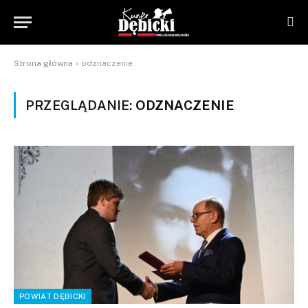
Strona główna
»
odznaczenie
PRZEGLĄDANIE:
ODZNACZENIE
POWIAT DĘBICKI