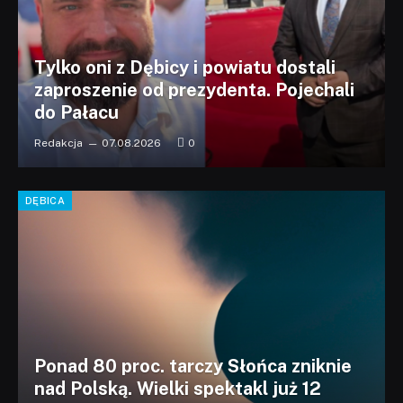
Tylko oni z Dębicy i powiatu dostali
zaproszenie od prezydenta. Pojechali
do Pałacu
Redakcja
07.08.2026
0
DĘBICA
Ponad 80 proc. tarczy Słońca zniknie
nad Polską. Wielki spektakl już 12