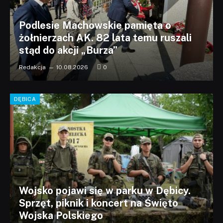
Podlesie Machowskie pamięta o
żołnierzach AK. 82 lata temu ruszali
stąd do akcji „Burza”
Redakcja
10.08.2026
0
DĘBICA
Wojsko pojawi się w parku w Dębicy.
Sprzęt, piknik i koncert na Święto
Wojska Polskiego