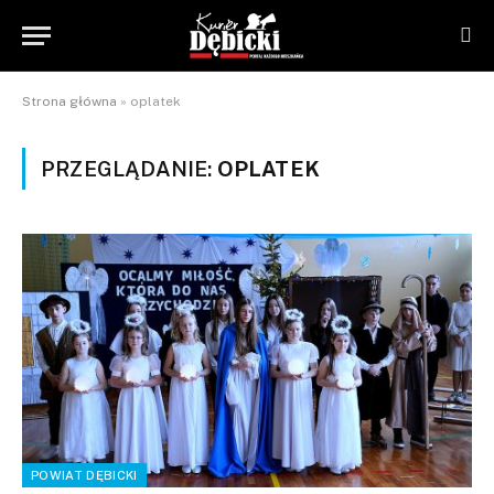
Strona główna
»
oplatek
PRZEGLĄDANIE:
OPLATEK
POWIAT DĘBICKI