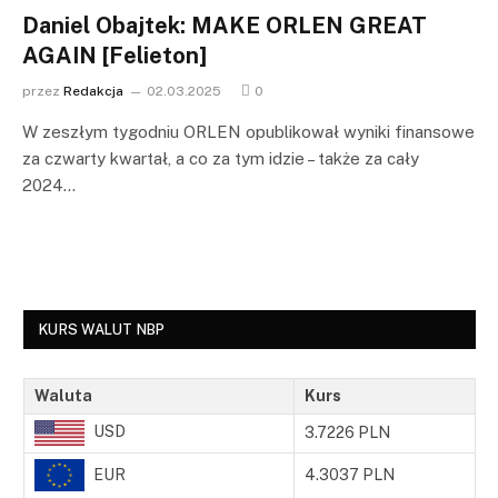
Daniel Obajtek: MAKE ORLEN GREAT
AGAIN [Felieton]
przez
Redakcja
02.03.2025
0
W zeszłym tygodniu ORLEN opublikował wyniki finansowe
za czwarty kwartał, a co za tym idzie – także za cały
2024…
KURS WALUT NBP
Waluta
Kurs
USD
3.7226 PLN
EUR
4.3037 PLN