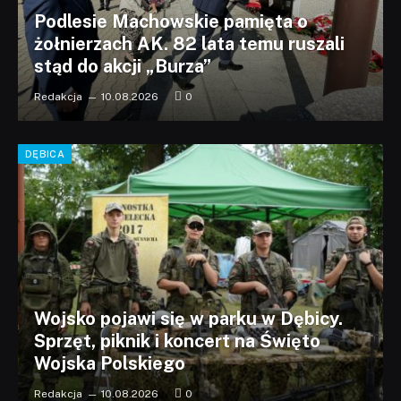
Podlesie Machowskie pamięta o
żołnierzach AK. 82 lata temu ruszali
stąd do akcji „Burza”
Redakcja
10.08.2026
0
DĘBICA
Wojsko pojawi się w parku w Dębicy.
Sprzęt, piknik i koncert na Święto
Wojska Polskiego
Redakcja
10.08.2026
0