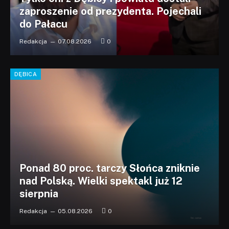
zaproszenie od prezydenta. Pojechali
do Pałacu
Redakcja
07.08.2026
0
DĘBICA
Ponad 80 proc. tarczy Słońca zniknie
nad Polską. Wielki spektakl już 12
sierpnia
Redakcja
05.08.2026
0