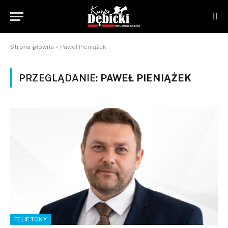
Strona główna
»
Paweł Pieniążek
PRZEGLĄDANIE:
PAWEŁ PIENIĄŻEK
FELIETONY