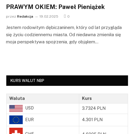
PRAWYM OKIEM: Paweł Pieniążek
przez
Redakcja
19.02.2025
0
Jestem rodowitym dębiczaninem, który od lat przygląda
się życiu codziennemu miasta. Od niedawna zmieniła się
moja perspektywa spojrzenia, gdy objąłem…
KURS WALUT NBP
Waluta
Kurs
USD
3.7324 PLN
EUR
4.301 PLN
CHF