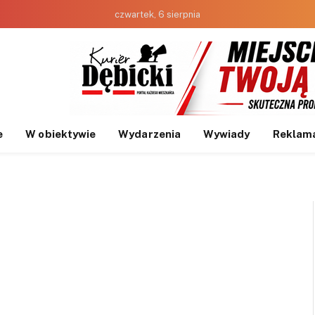
czwartek, 6 sierpnia
e
W obiektywie
Wydarzenia
Wywiady
Reklam