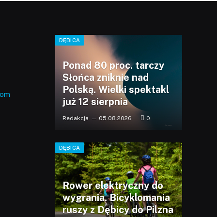
DĘBICA
Ponad 80 proc. tarczy
Słońca zniknie nad
Polską. Wielki spektakl
com
już 12 sierpnia
Redakcja
05.08.2026
0
DĘBICA
Rower elektryczny do
wygrania. Bicyklomania
ruszy z Dębicy do Pilzna