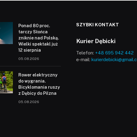
SZYBKI KONTAKT
Ponad 80 proc.
tarczy Słońca
zniknie nad Polską.
Kurier Dębicki
Wielki spektakl już
12 sierpnia
Telefon:
+48 695 942 442
05.08.2026
e-mail:
kurierdebicki@gmail.
Rower elektryczny
do wygrania.
Bicyklomania ruszy
z Dębicy do Pilzna
05.08.2026