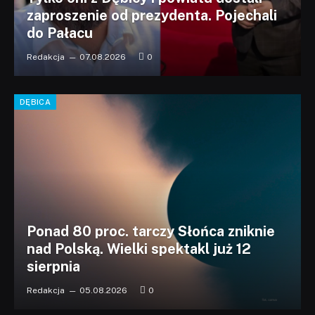
zaproszenie od prezydenta. Pojechali
do Pałacu
Redakcja
07.08.2026
0
DĘBICA
Ponad 80 proc. tarczy Słońca zniknie
nad Polską. Wielki spektakl już 12
sierpnia
Redakcja
05.08.2026
0