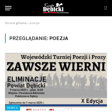
Strona główna
»
poezja
PRZEGLĄDANIE:
POEZJA
DĘBICA